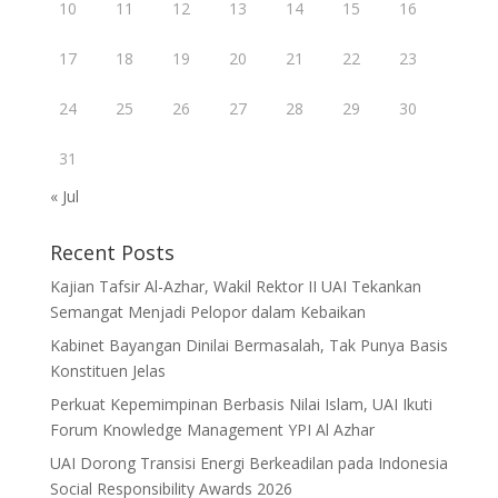
10
11
12
13
14
15
16
17
18
19
20
21
22
23
24
25
26
27
28
29
30
31
« Jul
Recent Posts
Kajian Tafsir Al-Azhar, Wakil Rektor II UAI Tekankan
Semangat Menjadi Pelopor dalam Kebaikan
Kabinet Bayangan Dinilai Bermasalah, Tak Punya Basis
Konstituen Jelas
Perkuat Kepemimpinan Berbasis Nilai Islam, UAI Ikuti
Forum Knowledge Management YPI Al Azhar
UAI Dorong Transisi Energi Berkeadilan pada Indonesia
Social Responsibility Awards 2026