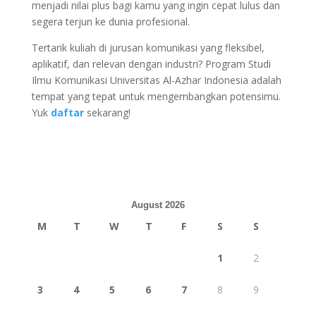
menjadi nilai plus bagi kamu yang ingin cepat lulus dan
segera terjun ke dunia profesional.
Tertarik kuliah di jurusan komunikasi yang fleksibel,
aplikatif, dan relevan dengan industri? Program Studi
Ilmu Komunikasi Universitas Al-Azhar Indonesia adalah
tempat yang tepat untuk mengembangkan potensimu.
Yuk
daftar
sekarang!
August 2026
M
T
W
T
F
S
S
1
2
3
4
5
6
7
8
9