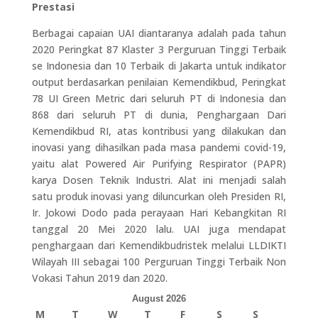
Prestasi
Berbagai capaian UAI diantaranya adalah pada tahun
2020 Peringkat 87 Klaster 3 Perguruan Tinggi Terbaik
se Indonesia dan 10 Terbaik di Jakarta untuk indikator
output berdasarkan penilaian Kemendikbud, Peringkat
78 UI Green Metric dari seluruh PT di Indonesia dan
868 dari seluruh PT di dunia, Penghargaan Dari
Kemendikbud RI, atas kontribusi yang dilakukan dan
inovasi yang dihasilkan pada masa pandemi covid-19,
yaitu alat Powered Air Purifying Respirator (PAPR)
karya Dosen Teknik Industri. Alat ini menjadi salah
satu produk inovasi yang diluncurkan oleh Presiden RI,
Ir. Jokowi Dodo pada perayaan Hari Kebangkitan RI
tanggal 20 Mei 2020 lalu. UAI juga mendapat
penghargaan dari Kemendikbudristek melalui LLDIKTI
Wilayah III sebagai 100 Perguruan Tinggi Terbaik Non
Vokasi Tahun 2019 dan 2020.
August 2026
M
T
W
T
F
S
S