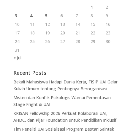
1
2
3
4
5
6
7
8
9
10
11
12
13
14
15
16
17
18
19
20
21
22
23
24
25
26
27
28
29
30
31
« Jul
Recent Posts
Bekali Mahasiswa Hadapi Dunia Kerja, FISIP UAI Gelar
Kuliah Umum tentang Pentingnya Berorganisasi
Misteri dan Konflik Psikologis Warnai Pementasan
Stage Fright di UAI
KRISAN Fellowship 2026 Perkuat Kolaborasi UAI,
AHDC, dan Pijar Foundation untuk Pendidikan Inklusif
Tim Peneliti UAI Sosialisasi Program Bestari Saintek