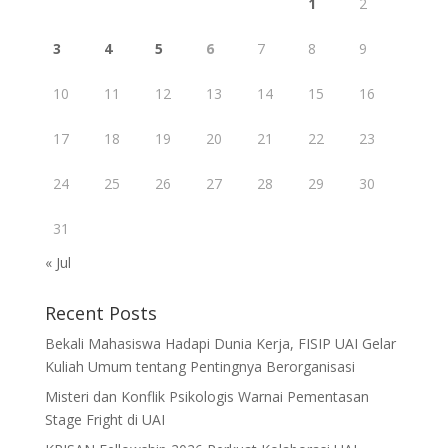
1
2
3
4
5
6
7
8
9
10
11
12
13
14
15
16
17
18
19
20
21
22
23
24
25
26
27
28
29
30
31
« Jul
Recent Posts
Bekali Mahasiswa Hadapi Dunia Kerja, FISIP UAI Gelar
Kuliah Umum tentang Pentingnya Berorganisasi
Misteri dan Konflik Psikologis Warnai Pementasan
Stage Fright di UAI