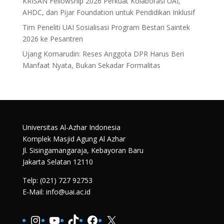
KRISAN Fellowship 2026 Perkuat Kolaborasi UAI,
AHDC, dan Pijar Foundation untuk Pendidikan Inklusif
Tim Peneliti UAI Sosialisasi Program Bestari Saintek
2026 ke Pesantren
Ujang Komarudin: Reses Anggota DPR Harus Beri
Manfaat Nyata, Bukan Sekadar Formalitas
Universitas Al-Azhar Indonesia
Komplek Masjid Agung Al Azhar
Jl. Sisingamangaraja, Kebayoran Baru
Jakarta Selatan 12110
Telp: (021) 727 92753
E-Mail: info@uai.ac.id
Instagram
YouTube
TikTok
Facebook
X