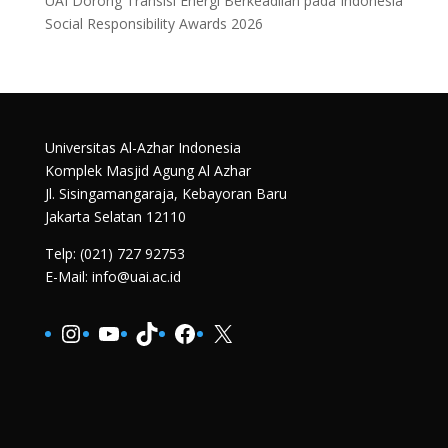
UAI Dorong Transisi Energi Berkeadilan pada Indonesia
Social Responsibility Awards 2026
Universitas Al-Azhar Indonesia
Komplek Masjid Agung Al Azhar
Jl. Sisingamangaraja, Kebayoran Baru
Jakarta Selatan 12110
Telp: (021) 727 92753
E-Mail: info@uai.ac.id
Instagram
YouTube
TikTok
Facebook
X