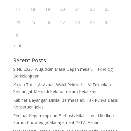
17
18
19
20
21
22
23
24
25
26
27
28
29
30
31
« Jul
Recent Posts
SINE 2026: Wujudkan Masa Depan melalui Teknologi
Berkelanjutan
Kajian Tafsir Al-Azhar, Wakil Rektor II UAI Tekankan
Semangat Menjadi Pelopor dalam Kebaikan
Kabinet Bayangan Dinilai Bermasalah, Tak Punya Basis
Konstituen Jelas
Perkuat Kepemimpinan Berbasis Nilai Islam, UAI Ikuti
Forum Knowledge Management YPI Al Azhar