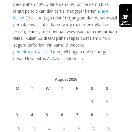
perkuliahan 40% offline dan 60% online kamu bisa
→
lanjut pendidikan dan terus mengejar karier.
Biaya
kuliah
S2 di UAI juga relatif terjangkau dan dapat dicicil
Daftar
perbulannya. Untuk kamu yang mau meningkatkan
Sekarang
jenjang karier, memperluas wawasan, dan menambah
relasi, kuliah S2 di UAI pilihan tepat buat kamu. Yuk,
segera daftarkan diri kamu di website
penerimaan.uai.ac.id
dan jadi bagian dari keluarga
besar Universitas Al-Azhar Indonesia!
August 2026
M
T
W
T
F
S
S
1
2
3
4
5
6
7
8
9
10
11
12
13
14
15
16