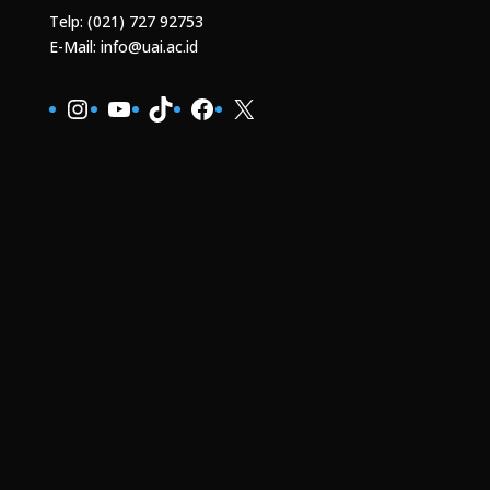
Telp: (021) 727 92753
E-Mail: info@uai.ac.id
Instagram
YouTube
TikTok
Facebook
X