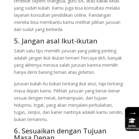
terdekat seperti orangtua, guru BK, atau kakak kelas
yang sudah kuliah. Kamu juga bisa konsultasi melalui
layanan konsultan pendidikan online. Pandangan
mereka bisa membantu kamu melihat pilihan jurusan
dari sudut yang berbeda.
5. Jangan asal Ikut-ikutan
Salah satu tips memilih jurusan yang paling penting
adalah jangan ikut-ikutan teman! Percaya
deh
, banyak
yang akhirnya merasa salah jurusan karena memilih
hanya demi bareng teman atau
gebetan
.
Jurusan kuliah itu bukan tentang ikut arus, tapi tentang
masa depan kamu. Pilihlah jurusan yang benar-benar
sesuai dengan minat, kemampuan, dan tujuan
hidupmu. Ingat, yang akan menjalani perkuliahan,
→
tugas, skripsi, dan karier nantinya adalah kamu sendiri,
bukan temanmu.
Daftar
6. Sesuaikan dengan Tujuan
Sekarang
Masa Depan