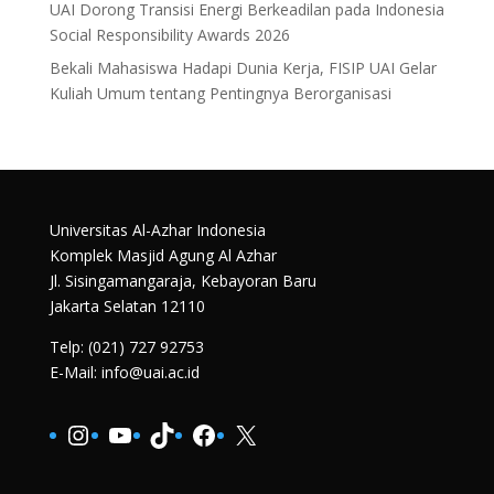
UAI Dorong Transisi Energi Berkeadilan pada Indonesia
Social Responsibility Awards 2026
Bekali Mahasiswa Hadapi Dunia Kerja, FISIP UAI Gelar
Kuliah Umum tentang Pentingnya Berorganisasi
Universitas Al-Azhar Indonesia
Komplek Masjid Agung Al Azhar
Jl. Sisingamangaraja, Kebayoran Baru
Jakarta Selatan 12110
Telp: (021) 727 92753
E-Mail: info@uai.ac.id
Instagram
YouTube
TikTok
Facebook
X