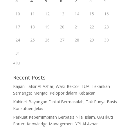
3
4
5
6
7
8
9
10
11
12
13
14
15
16
17
18
19
20
21
22
23
24
25
26
27
28
29
30
31
« Jul
Recent Posts
Kajian Tafsir Al-Azhar, Wakil Rektor II UAI Tekankan
Semangat Menjadi Pelopor dalam Kebaikan
Kabinet Bayangan Dinilai Bermasalah, Tak Punya Basis
Konstituen Jelas
Perkuat Kepemimpinan Berbasis Nilai Islam, UAI Ikuti
Forum Knowledge Management YPI Al Azhar