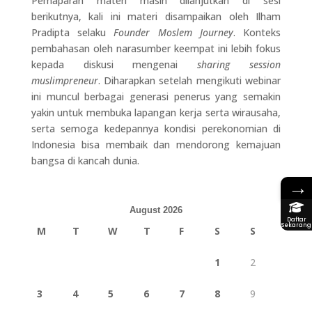
Pemaparan materi masih dilanjutkan di sesi
berikutnya, kali ini materi disampaikan oleh Ilham
Pradipta selaku
Founder
Moslem Journey
. Konteks
pembahasan oleh narasumber keempat ini lebih fokus
kepada diskusi mengenai
sharing session
muslimpreneur
. Diharapkan setelah mengikuti webinar
ini muncul berbagai generasi penerus yang semakin
yakin untuk membuka lapangan kerja serta wirausaha,
serta semoga kedepannya kondisi perekonomian di
Indonesia bisa membaik dan mendorong kemajuan
bangsa di kancah dunia.
→
August 2026
Daftar
Sekarang
M
T
W
T
F
S
S
1
2
3
4
5
6
7
8
9