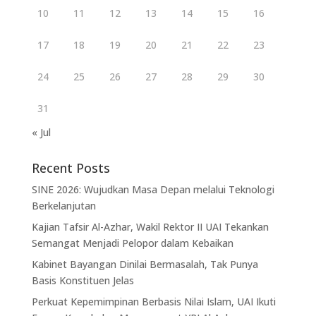
10
11
12
13
14
15
16
17
18
19
20
21
22
23
24
25
26
27
28
29
30
31
« Jul
Recent Posts
SINE 2026: Wujudkan Masa Depan melalui Teknologi
Berkelanjutan
Kajian Tafsir Al-Azhar, Wakil Rektor II UAI Tekankan
Semangat Menjadi Pelopor dalam Kebaikan
Kabinet Bayangan Dinilai Bermasalah, Tak Punya
Basis Konstituen Jelas
Perkuat Kepemimpinan Berbasis Nilai Islam, UAI Ikuti