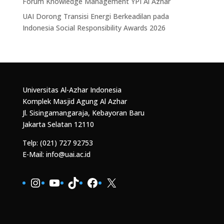
Forum Knowledge Management YPI Al Azhar
UAI Dorong Transisi Energi Berkeadilan pada
Indonesia Social Responsibility Awards 2026
Universitas Al-Azhar Indonesia
Komplek Masjid Agung Al Azhar
Jl. Sisingamangaraja, Kebayoran Baru
Jakarta Selatan 12110
Telp: (021) 727 92753
E-Mail: info@uai.ac.id
Instagram
YouTube
TikTok
Facebook
X