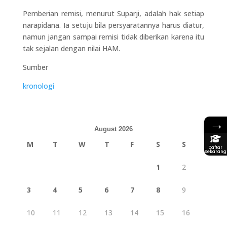
Pemberian remisi, menurut Suparji, adalah hak setiap
narapidana. Ia setuju bila persyaratannya harus diatur,
namun jangan sampai remisi tidak diberikan karena itu
tak sejalan dengan nilai HAM.
Sumber
kronologi
→
August 2026
M
T
W
T
F
S
S
Daftar
Sekarang
1
2
3
4
5
6
7
8
9
10
11
12
13
14
15
16