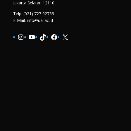
Jakarta Selatan 12110
Telp: (021) 727 92753
E-Mail: info@uai.ac.id
Instagram
YouTube
TikTok
Facebook
X