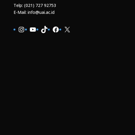
Telp: (021) 727 92753
E-Mail: info@uai.ac.id
Instagram
YouTube
TikTok
Facebook
X