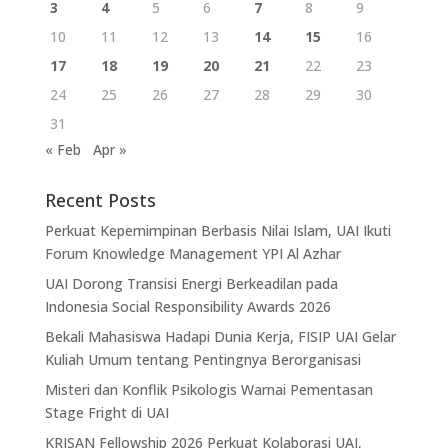
3
4
5
6
7
8
9
10
11
12
13
14
15
16
17
18
19
20
21
22
23
24
25
26
27
28
29
30
31
« Feb
Apr »
Recent Posts
Perkuat Kepemimpinan Berbasis Nilai Islam, UAI Ikuti
Forum Knowledge Management YPI Al Azhar
UAI Dorong Transisi Energi Berkeadilan pada
Indonesia Social Responsibility Awards 2026
Bekali Mahasiswa Hadapi Dunia Kerja, FISIP UAI Gelar
Kuliah Umum tentang Pentingnya Berorganisasi
Misteri dan Konflik Psikologis Warnai Pementasan
Stage Fright di UAI
KRISAN Fellowship 2026 Perkuat Kolaborasi UAI,