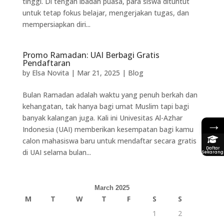
tinggi. Di tengah ibadah puasa, para siswa dituntut
untuk tetap fokus belajar, mengerjakan tugas, dan
mempersiapkan diri...
Promo Ramadan: UAI Berbagi Gratis
Pendaftaran
by
Elsa Novita
|
Mar 21, 2025
|
Blog
Bulan Ramadan adalah waktu yang penuh berkah dan
kehangatan, tak hanya bagi umat Muslim tapi bagi
banyak kalangan juga. Kali ini Univesitas Al-Azhar
→
Indonesia (UAI) memberikan kesempatan bagi kamu
calon mahasiswa baru untuk mendaftar secara gratis
Daftar
di UAI selama bulan...
Sekarang
March 2025
M
T
W
T
F
S
S
1
2