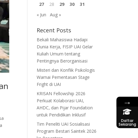
27
28
29
30
31
« Jun
Aug »
Recent Posts
Bekali Mahasiswa Hadapi
Dunia Kerja, FISIP UAI Gelar
Kuliah Umum tentang
Pentingnya Berorganisasi
Misteri dan Konflik Psikologis
Warnai Pementasan Stage
tan
Fright di UAI
KRISAN Fellowship 2026
→
Perkuat Kolaborasi UAI,
AHDC, dan Pijar Foundation
untuk Pendidikan Inklusif
sa
Daftar
Tim Peneliti UAI Sosialisasi
Sekarang
la
Program Bestari Saintek 2026