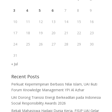
3
4
5
6
7
8
9
10
11
12
13
14
15
16
17
18
19
20
21
22
23
24
25
26
27
28
29
30
31
« Jul
Recent Posts
Perkuat Kepemimpinan Berbasis Nilai Islam, UAI Ikuti
Forum Knowledge Management YPI Al Azhar
UAI Dorong Transisi Energi Berkeadilan pada Indonesia
Social Responsibility Awards 2026
Bekali Mahasiswa Hadapi Dunia Kerja, FISIP UAI Gelar