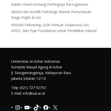
Kuliah Umum tentang Pentingnya Berorganisasi
Misteri dan Konflik Psikologis Warnai Pementasan
Stage Fright di UAI
KRISAN Fellowship 2026 Perkuat Kolaborasi UAI,
AHDC, dan Pijar Foundation untuk Pendidikan Inklusif
Universitas Al-Azhar Indonesia
Komplek Masjid Agung Al Azhar
Jl. Sisingamangaraja, Kebayoran Baru
Jakarta Selatan 12110
Telp: (021) 727 92753
E-Mail: info@uai.ac.id
Instagram
YouTube
TikTok
Facebook
X