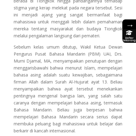
berada di Tiongkok hingga pandangannya terhadap
stigma yang kerap melekat pada negara tersebut. Sesi
ini menjadi ajang yang sangat bermanfaat bagi
→
mahasiswa untuk menggali lebih dalam pemahaman
mereka tentang masyarakat dan budaya Tiongkok
melalui pengalaman langsung dari pemateri.
Daftar
Sekarang
Sebelum kelas umum ditutup, Wakil Ketua Dewan
Pengurus Pusat Bahasa Mandarin (PBM) UAI, Drs.
Murni Djamal, MA, menyampaikan penutupan dengan
menggarisbawahi bahwa menurut Islam, mempelajari
bahasa asing adalah suatu kewajiban, sebagaimana
firman Allah dalam Surah Al-Hujurat ayat 13. Beliau
menyampaikan bahwa ayat tersebut menekankan
pentingnya mengenal bangsa lain, yang salah satu
caranya dengan mempelajari bahasa asing, termasuk
Bahasa Mandarin. Beliau juga berpesan bahwa
mempelajari Bahasa Mandarin secara serius dapat
membuka peluang bagi mahasiswa untuk belajar dan
berkarir di kancah internasional.