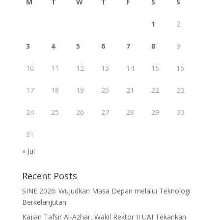
M
T
W
T
F
S
S
1
2
3
4
5
6
7
8
9
10
11
12
13
14
15
16
17
18
19
20
21
22
23
24
25
26
27
28
29
30
31
« Jul
Recent Posts
SINE 2026: Wujudkan Masa Depan melalui Teknologi
Berkelanjutan
Kajian Tafsir Al-Azhar, Wakil Rektor II UAI Tekankan