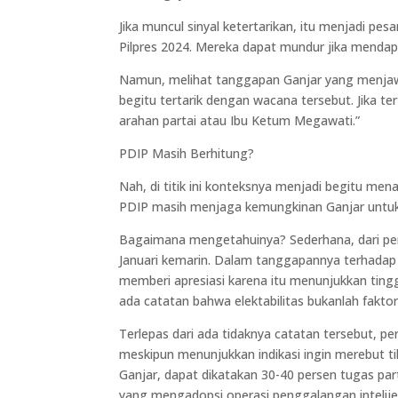
Jika muncul sinyal ketertarikan, itu menjadi p
Pilpres 2024. Mereka dapat mundur jika menda
Namun, melihat tanggapan Ganjar yang menjawa
begitu tertarik dengan wacana tersebut. Jika t
arahan partai atau Ibu Ketum Megawati.”
PDIP Masih Berhitung?
Nah, di titik ini konteksnya menjadi begitu me
PDIP masih menjaga kemungkinan Ganjar untuk m
Bagaimana mengetahuinya? Sederhana, dari pern
Januari kemarin. Dalam tanggapannya terhadap su
memberi apresiasi karena itu menunjukkan tin
ada catatan bahwa elektabilitas bukanlah fakt
Terlepas dari ada tidaknya catatan tersebut, 
meskipun menunjukkan indikasi ingin merebut t
Ganjar, dapat dikatakan 30-40 persen tugas pa
yang mengadopsi operasi penggalangan intelije