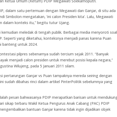
dari Ketua Umum (Ketum) PDIP Megawati Soekarnoputri.
IP, dalam satu pertemuan dengan Megawati dan Ganjar, di situ ada
ndi Simbolon mengatakan, ‘ini calon Presiden kita’. Lalu, Megawati
 dalam konteks itu,” begitu tutur Ujang.
i kemudian meledak di tengah publik. Berbagai media menyoroti soa
IP. Seperti yang diketahui, konteksnya menjadi panas karena Puan
ai banteng untuk 2024.
testasi pilpres sebenarnya sudah tercium sejak 2011. “Banyak
layak menjadi calon presiden untuk merebut posisi kepala negara,”
ustina Wilujeng, pada 5 Januari 2011 silam.
ensi pertarungan Ganjar vs Puan tampaknya mereda seiring dengan
ni sudah dibahas rinci dalam artikel PinterPolitik sebelumnya yang
 adalah pesan bahwasanya PDIP merapatkan barisan untuk mendukun
 dari sikap terbaru Wakil Ketua Pengurus Anak Cabang (PAC) PDIP
gembalikan bantuan Ganjar karena tidak ingin dijadikan objek