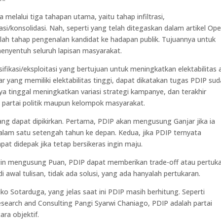
melalui tiga tahapan utama, yaitu tahap infiltrasi,
luasi/konsolidasi. Nah, seperti yang telah ditegaskan dalam artikel Ope
 adalah tahap pengenalan kandidat ke hadapan publik. Tujuannya untuk
nyentuh seluruh lapisan masyarakat.
sifikasi/eksploitasi yang bertujuan untuk meningkatkan elektabilitas 
ar yang memiliki elektabilitas tinggi, dapat dikatakan tugas PDIP su
nya tinggal meningkatkan variasi strategi kampanye, dan terakhir
partai politik maupun kelompok masyarakat.
g dapat dipikirkan. Pertama, PDIP akan mengusung Ganjar jika ia
alam satu setengah tahun ke depan. Kedua, jika PDIP ternyata
 didepak jika tetap bersikeras ingin maju.
ingin mengusung Puan, PDIP dapat memberikan trade-off atau pertuk
 awal tulisan, tidak ada solusi, yang ada hanyalah pertukaran.
riko Sotarduga, yang jelas saat ini PDIP masih berhitung. Seperti
esearch and Consulting Pangi Syarwi Chaniago, PDIP adalah partai
ra objektif.