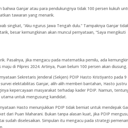
esan bahwa Ganjar atau para pendukungnya tidak 100 persen kukuh unt
patkan tawaran yang menarik.
b singkat, “Aku ngurus Jawa Tengah dulu.” Tampaknya Ganjar tida
ertarik, besar kemungkinan akan muncul pernyataan, “Saya mengikuti
narik. Pasalnya, jika mengacu pada matematika pemilu, ada kemungki
aju di Pilpres 2024. Artinya, Puan belum 100 persen akan diusung.
yataan Sekretaris Jenderal (Sekjen) PDIP Hasto Kristiyanto pada 9
rvei elektabilitas Ganjar, alih-alih memberi bantahan, Hasto justru
gginya kepercayaan masyarakat terhadap kader PDIP. Namun, tentun
or utama untuk mengusung kandidat.
pernyataan Hasto menunjukkan PDIP tidak berniat untuk mendepak Ga
iket dari Puan Maharani. Bukan tanpa alasan kuat, jika PDIP mengus
rtai sudah diselesaikan. Simpulan itu mengacu pada strategi pemena
n.