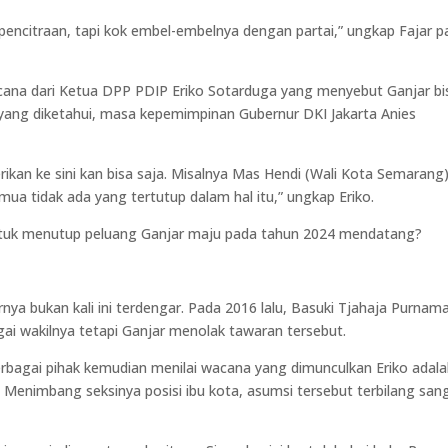
t pencitraan, tapi kok embel-embelnya dengan partai,” ungkap Fajar 
acana dari Ketua DPP PDIP Eriko Sotarduga yang menyebut Ganjar bi
ti yang diketahui, masa kepemimpinan Gubernur DKI Jakarta Anies
erikan ke sini kan bisa saja. Misalnya Mas Hendi (Wali Kota Semarang)
mua tidak ada yang tertutup dalam hal itu,” ungkap Eriko.
untuk menutup peluang Ganjar maju pada tahun 2024 mendatang?
nya bukan kali ini terdengar. Pada 2016 lalu, Basuki Tjahaja Purnam
ai wakilnya tetapi Ganjar menolak tawaran tersebut.
rbagai pihak kemudian menilai wacana yang dimunculkan Eriko adal
4. Menimbang seksinya posisi ibu kota, asumsi tersebut terbilang san