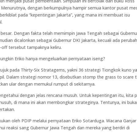
kin menjadi pusat pemberitaan. Simpulan ini bertolak dari buku Ross
ia. Menurutnya, dengan berkumpulnya hampir semua kantor pusat me
berkiblat pada “kepentingan Jakarta”, yang mana ini membuat isu
l.
n besar. Dengan fakta telah memimpin Jawa Tengah sebagai Gubernu
mudian dicalonkan sebagai Gubernur DKI Jakarta, kecuali ada peruba
off tersebut tampaknya keliru.
 mungkin Eriko hanya mengeluarkan pernyataan iseng?
uk pada Thirty-Six Stratagems, yakni 36 strategi Tiongkok kuno y
sipil. Dalam strategi nomor 13, disebutkan stomp the grass to scare 
kan ular dengan memukul rumput di sekitarnya.
engetahui dengan jelas rencana musuh. Untuk kepentingan itu, kita p
usuh, di mana ini akan membongkar strateginya. Tentunya, ini buk
ertakan.
kukan oleh PDIP melalui pernyataan Eriko Sotarduga. Wacana Ganjar
hui reaksi sang Gubernur Jawa Tengah dan mereka yang berdiri di