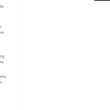
dia
r
han
ang
the
erlu
an