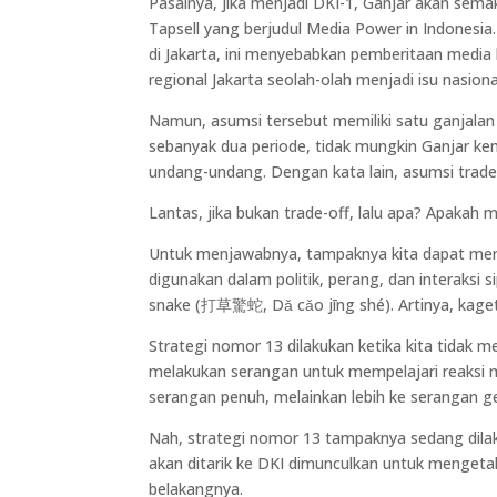
Pasalnya, jika menjadi DKI-1, Ganjar akan sema
Tapsell yang berjudul Media Power in Indones
di Jakarta, ini menyebabkan pemberitaan media 
regional Jakarta seolah-olah menjadi isu nasiona
Namun, asumsi tersebut memiliki satu ganjala
sebanyak dua periode, tidak mungkin Ganjar ke
undang-undang. Dengan kata lain, asumsi trade-
Lantas, jika bukan trade-off, lalu apa? Apakah
Untuk menjawabnya, tampaknya kita dapat meruj
digunakan dalam politik, perang, dan interaksi 
snake (打草驚蛇, Dǎ cǎo jīng shé). Artinya, kaget
Strategi nomor 13 dilakukan ketika kita tidak m
melakukan serangan untuk mempelajari reaksi m
serangan penuh, melainkan lebih ke serangan g
Nah, strategi nomor 13 tampaknya sedang dila
akan ditarik ke DKI dimunculkan untuk mengeta
belakangnya.