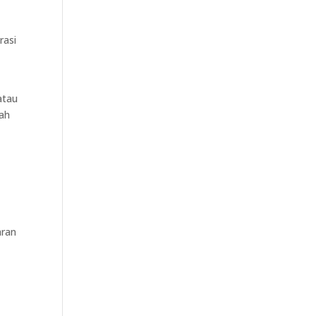
rasi
atau
dah
aran