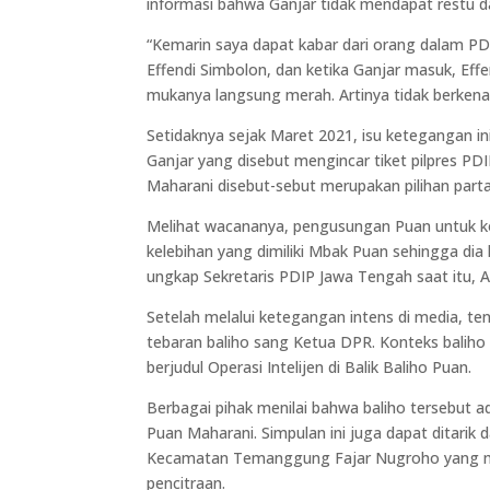
informasi bahwa Ganjar tidak mendapat restu 
“Kemarin saya dapat kabar dari orang dalam PD
Effendi Simbolon, dan ketika Ganjar masuk, Effe
mukanya langsung merah. Artinya tidak berkenan
Setidaknya sejak Maret 2021, isu ketegangan in
Ganjar yang disebut mengincar tiket pilpres PD
Maharani disebut-sebut merupakan pilihan part
Melihat wacananya, pengusungan Puan untuk kon
kelebihan yang dimiliki Mbak Puan sehingga dia 
ungkap Sekretaris PDIP Jawa Tengah saat itu, Ag
Setelah melalui ketegangan intens di media, t
tebaran baliho sang Ketua DPR. Konteks baliho i
berjudul Operasi Intelijen di Balik Baliho Puan.
Berbagai pihak menilai bahwa baliho tersebut
Puan Maharani. Simpulan ini juga dapat ditarik
Kecamatan Temanggung Fajar Nugroho yang men
pencitraan.