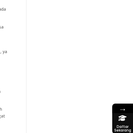
pada
sa
, ya
a
→
ah
gat
Daftar
Sekarang