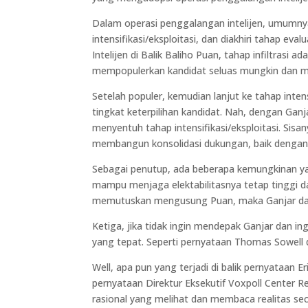
Dalam operasi penggalangan intelijen, umumnya 
intensifikasi/eksploitasi, dan diakhiri tahap eva
Intelijen di Balik Baliho Puan, tahap infiltrasi
mempopulerkan kandidat seluas mungkin dan me
Setelah populer, kemudian lanjut ke tahap inten
tingkat keterpilihan kandidat. Nah, dengan Ganj
menyentuh tahap intensifikasi/eksploitasi. Sisa
membangun konsolidasi dukungan, baik dengan 
Sebagai penutup, ada beberapa kemungkinan yan
mampu menjaga elektabilitasnya tetap tinggi d
memutuskan mengusung Puan, maka Ganjar dapat
Ketiga, jika tidak ingin mendepak Ganjar dan 
yang tepat. Seperti pernyataan Thomas Sowell di
Well, apa pun yang terjadi di balik pernyataan E
pernyataan Direktur Eksekutif Voxpoll Center R
rasional yang melihat dan membaca realitas seca