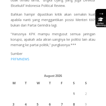
tidak terlalu lama,” ungka Ujang yang juga Direktur
Eksekutif Indonesia Political Review.
→
Bahkan hampir dipastikan kritik akan semakin kuat
apabila nanti yang menggantikan posisi Menteri KKP
Daftar
bukan dari Partai Gerindra lagi.
Sekarang
“Harusnya KPK mampu mengusut semua jaringan
korupsi, apakah ada aliran uangnya ke politisi lain atau
memang ke partai politik,” pungkasnya.***
Sumber
PRFMNEWS
August 2026
M
T
W
T
F
S
S
1
2
3
4
5
6
7
8
9