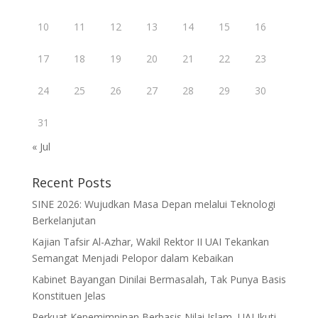
10
11
12
13
14
15
16
17
18
19
20
21
22
23
24
25
26
27
28
29
30
31
« Jul
Recent Posts
SINE 2026: Wujudkan Masa Depan melalui Teknologi
Berkelanjutan
Kajian Tafsir Al-Azhar, Wakil Rektor II UAI Tekankan
Semangat Menjadi Pelopor dalam Kebaikan
Kabinet Bayangan Dinilai Bermasalah, Tak Punya Basis
Konstituen Jelas
Perkuat Kepemimpinan Berbasis Nilai Islam, UAI Ikuti