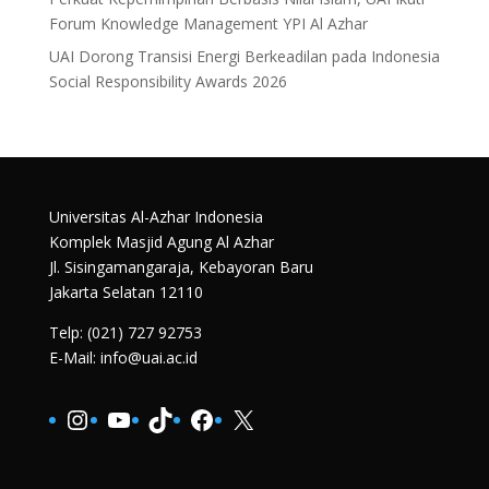
Forum Knowledge Management YPI Al Azhar
UAI Dorong Transisi Energi Berkeadilan pada Indonesia
Social Responsibility Awards 2026
Universitas Al-Azhar Indonesia
Komplek Masjid Agung Al Azhar
Jl. Sisingamangaraja, Kebayoran Baru
Jakarta Selatan 12110
Telp: (021) 727 92753
E-Mail: info@uai.ac.id
Instagram
YouTube
TikTok
Facebook
X