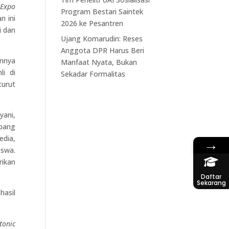
 Expo
Program Bestari Saintek
n ini
2026 ke Pesantren
i dan
Ujang Komarudin: Reses
Anggota DPR Harus Beri
nnya
Manfaat Nyata, Bukan
i di
Sekadar Formalitas
turut
yani,
abang
edia,
→
iswa.
rikan
Daftar
Sekarang
hasil
tonic