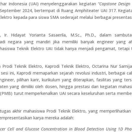
Azhar Indonesia (UAI) menyelenggarakan kegiatan
“Capstone Design
September 2024, bertempat di Ruang Amphiteater UAI 317. Kegiata
lektro kepada para siswa SMA sederajat melalui berbagai presentas
 Ir. Hidayat Yorianta Sasaerila, M.Sc., Ph.D., dalam sambuta
i negara yang mandiri jika memiliki banyak engineer yang ahl
asiswa Teknik Elektro UAI tidak hanya menjadi pengamat, tetapi 
rodi Teknik Elektro, Kaprodi Teknik Elektro, Octarina Nur Samija
 sesi ini, Kaprodi memaparkan sejarah revolusi industri, berbagai c
gineer, pilihan karir, kurikulum yang diterapkan, fasilitas yang ters
aten yang dimiliki oleh dosen, hingga prestasi dan kegiatan mahas
(PMB) turut memperkenalkan UAI secara keseluruhan serta membe
 tugas akhir mahasiswa Prodi Teknik Elektro, yang memperlihatkan 
empresentasikan karya mereka adalah:
cer Cell and Glucose Concentration in Blood Detection Using 1D Pho