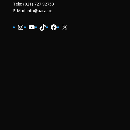
Telp: (021) 727 92753
E-Mail: info@uai.ac.id
Instagram
YouTube
TikTok
Facebook
X