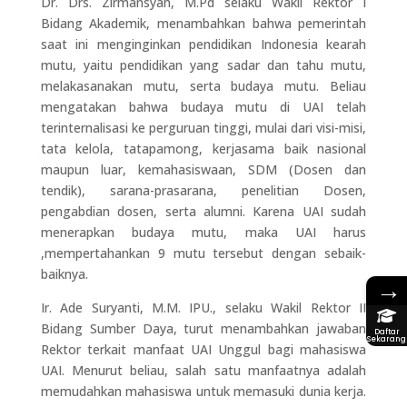
Dr. Drs. Zirmansyah, M.Pd selaku Wakil Rektor I
Bidang Akademik, menambahkan bahwa pemerintah
saat ini menginginkan pendidikan Indonesia kearah
mutu, yaitu pendidikan yang sadar dan tahu mutu,
melakasanakan mutu, serta budaya mutu. Beliau
mengatakan bahwa budaya mutu di UAI telah
terinternalisasi ke perguruan tinggi, mulai dari visi-misi,
tata kelola, tatapamong, kerjasama baik nasional
maupun luar, kemahasiswaan, SDM (Dosen dan
tendik), sarana-prasarana, penelitian Dosen,
pengabdian dosen, serta alumni. Karena UAI sudah
menerapkan budaya mutu, maka UAI harus
,mempertahankan 9 mutu tersebut dengan sebaik-
baiknya.
→
Ir. Ade Suryanti, M.M. IPU., selaku Wakil Rektor II
Bidang Sumber Daya, turut menambahkan jawaban
Daftar
Sekarang
Rektor terkait manfaat UAI Unggul bagi mahasiswa
UAI. Menurut beliau, salah satu manfaatnya adalah
memudahkan mahasiswa untuk memasuki dunia kerja.