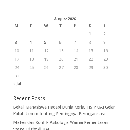
August 2026
M
T
W
T
F
S
S
1
2
3
4
5
6
7
8
9
10
11
12
13
14
15
16
17
18
19
20
21
22
23
24
25
26
27
28
29
30
31
« Jul
Recent Posts
Bekali Mahasiswa Hadapi Dunia Kerja, FISIP UAI Gelar
Kuliah Umum tentang Pentingnya Berorganisasi
Misteri dan Konflik Psikologis Warnai Pementasan
Stage Fright di UAI