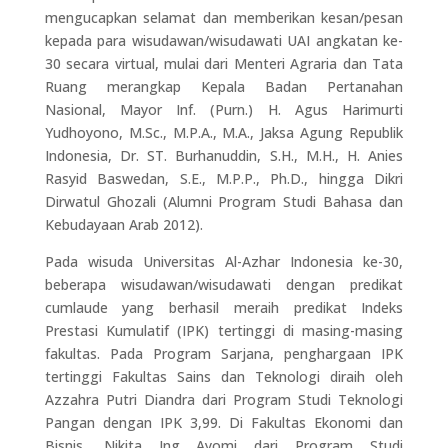
mengucapkan selamat dan memberikan kesan/pesan
kepada para wisudawan/wisudawati UAI angkatan ke-
30 secara virtual, mulai dari Menteri Agraria dan Tata
Ruang merangkap Kepala Badan Pertanahan
Nasional, Mayor Inf. (Purn.) H. Agus Harimurti
Yudhoyono, M.Sc., M.P.A., M.A., Jaksa Agung Republik
Indonesia, Dr. ST. Burhanuddin, S.H., M.H., H. Anies
Rasyid Baswedan, S.E., M.P.P., Ph.D., hingga Dikri
Dirwatul Ghozali (Alumni Program Studi Bahasa dan
Kebudayaan Arab 2012).
Pada wisuda Universitas Al-Azhar Indonesia ke-30,
beberapa wisudawan/wisudawati dengan predikat
cumlaude yang berhasil meraih predikat Indeks
Prestasi Kumulatif (IPK) tertinggi di masing-masing
fakultas. Pada Program Sarjana, penghargaan IPK
tertinggi Fakultas Sains dan Teknologi diraih oleh
Azzahra Putri Diandra dari Program Studi Teknologi
Pangan dengan IPK 3,99. Di Fakultas Ekonomi dan
Bisnis, Nikita Ing Ayomi dari Program Studi