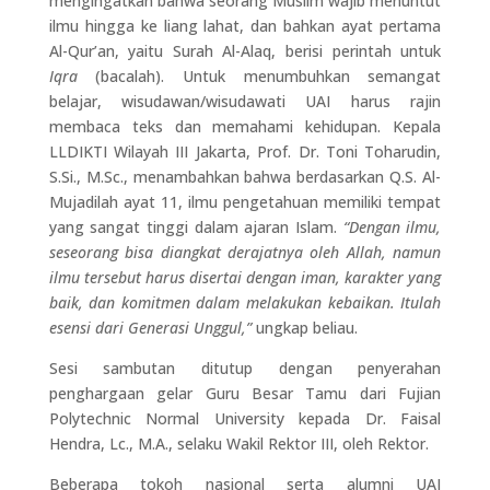
mengingatkan bahwa seorang Muslim wajib menuntut
ilmu hingga ke liang lahat, dan bahkan ayat pertama
Al-Qur’an, yaitu Surah Al-Alaq, berisi perintah untuk
Iqra
(bacalah). Untuk menumbuhkan semangat
belajar, wisudawan/wisudawati UAI harus rajin
membaca teks dan memahami kehidupan. Kepala
LLDIKTI Wilayah III Jakarta, Prof. Dr. Toni Toharudin,
S.Si., M.Sc., menambahkan bahwa berdasarkan Q.S. Al-
Mujadilah ayat 11, ilmu pengetahuan memiliki tempat
yang sangat tinggi dalam ajaran Islam.
“Dengan ilmu,
seseorang bisa diangkat derajatnya oleh Allah, namun
ilmu tersebut harus disertai dengan iman, karakter yang
baik, dan komitmen dalam melakukan kebaikan. Itulah
esensi dari Generasi Unggul,”
ungkap beliau.
Sesi sambutan ditutup dengan penyerahan
penghargaan gelar Guru Besar Tamu dari Fujian
Polytechnic Normal University kepada Dr. Faisal
Hendra, Lc., M.A., selaku Wakil Rektor III, oleh Rektor.
Beberapa tokoh nasional serta alumni UAI