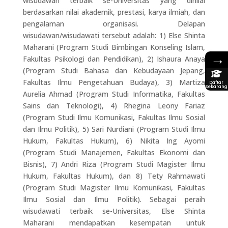
wisudawan terbaik se-Universitas yang dinilai
berdasarkan nilai akademik, prestasi, karya ilmiah, dan
pengalaman organisasi. Delapan
wisudawan/wisudawati tersebut adalah: 1) Else Shinta
Maharani (Program Studi Bimbingan Konseling Islam,
→
Fakultas Psikologi dan Pendidikan), 2) Ishaura Anaya
(Program Studi Bahasa dan Kebudayaan Jepang,
Fakultas Ilmu Pengetahuan Budaya), 3) Martiza
Daftar
Sekarang
Aurelia Ahmad (Program Studi Informatika, Fakultas
Sains dan Teknologi), 4) Rhegina Leony Fariaz
(Program Studi Ilmu Komunikasi, Fakultas Ilmu Sosial
dan Ilmu Politik), 5) Sari Nurdiani (Program Studi Ilmu
Hukum, Fakultas Hukum), 6) Nikita Ing Ayomi
(Program Studi Manajemen, Fakultas Ekonomi dan
Bisnis), 7) Andri Riza (Program Studi Magister Ilmu
Hukum, Fakultas Hukum), dan 8) Tety Rahmawati
(Program Studi Magister Ilmu Komunikasi, Fakultas
Ilmu Sosial dan Ilmu Politik). Sebagai peraih
wisudawati terbaik se-Universitas, Else Shinta
Maharani mendapatkan kesempatan untuk