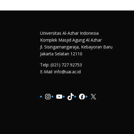
Universitas Al-Azhar Indonesia
Komplek Masjid Agung Al Azhar
Jl. Sisingamangaraja, Kebayoran Baru
Jakarta Selatan 12110
Telp: (021) 727 92753
E-Mail: info@uai.ac.id
Instagram
YouTube
TikTok
Facebook
X