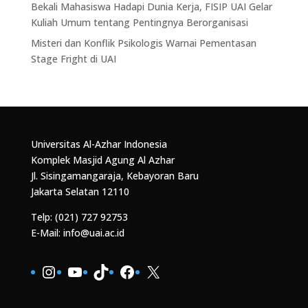
Bekali Mahasiswa Hadapi Dunia Kerja, FISIP UAI Gelar
Kuliah Umum tentang Pentingnya Berorganisasi
Misteri dan Konflik Psikologis Warnai Pementasan
Stage Fright di UAI
Universitas Al-Azhar Indonesia
Komplek Masjid Agung Al Azhar
Jl. Sisingamangaraja, Kebayoran Baru
Jakarta Selatan 12110
Telp: (021) 727 92753
E-Mail: info@uai.ac.id
Instagram
YouTube
TikTok
Facebook
X