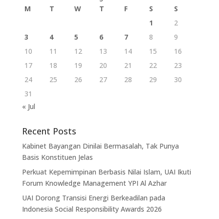
M
T
W
T
F
S
S
1
2
3
4
5
6
7
8
9
10
11
12
13
14
15
16
17
18
19
20
21
22
23
24
25
26
27
28
29
30
31
« Jul
Recent Posts
Kabinet Bayangan Dinilai Bermasalah, Tak Punya
Basis Konstituen Jelas
Perkuat Kepemimpinan Berbasis Nilai Islam, UAI Ikuti
Forum Knowledge Management YPI Al Azhar
UAI Dorong Transisi Energi Berkeadilan pada
Indonesia Social Responsibility Awards 2026