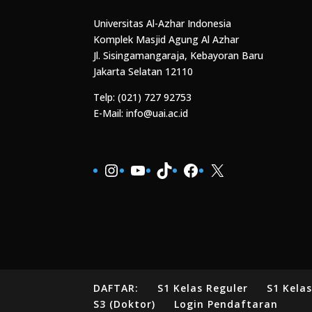
Universitas Al-Azhar Indonesia
Komplek Masjid Agung Al Azhar
Jl. Sisingamangaraja, Kebayoran Baru
Jakarta Selatan 12110
Telp: (021) 727 92753
E-Mail: info@uai.ac.id
Instagram
YouTube
TikTok
Facebook
X
DAFTAR:
S1 Kelas Reguler
S1 Kela
S3 (Doktor)
Login Pendaftaran