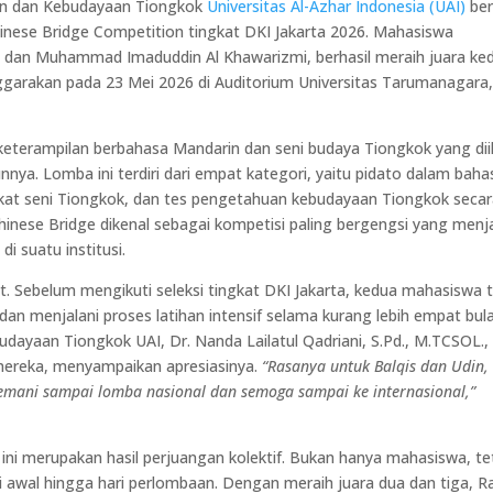
in dan Kebudayaan Tiongkok
Universitas Al-Azhar Indonesia (UAI)
ber
ese Bridge Competition tingkat DKI Jakarta 2026. Mahasiswa
n dan Muhammad Imaduddin Al Khawarizmi, berhasil meraih juara ke
ggarakan pada 23 Mei 2026 di Auditorium Universitas Tarumanagara
eterampilan berbahasa Mandarin dan seni budaya Tiongkok yang dii
unnya. Lomba ini terdiri dari empat kategori, yaitu pidato dalam baha
kat seni Tiongkok, dan tes pengetahuan kebudayaan Tiongkok seca
Chinese Bridge dikenal sebagai kompetisi paling bergengsi yang menj
i suatu institusi.
t. Sebelum mengikuti seleksi tingkat DKI Jakarta, kedua mahasiswa 
i dan menjalani proses latihan intensif selama kurang lebih empat bul
ayaan Tiongkok UAI, Dr. Nanda Lailatul Qadriani, S.Pd., M.TCSOL.,
mereka, menyampaikan apresiasinya.
“Rasanya untuk Balqis dan Udin,
 temani sampai lomba nasional dan semoga sampai ke internasional,”
i merupakan hasil perjuangan kolektif. Bukan hanya mahasiswa, te
awal hingga hari perlombaan. Dengan meraih juara dua dan tiga, R