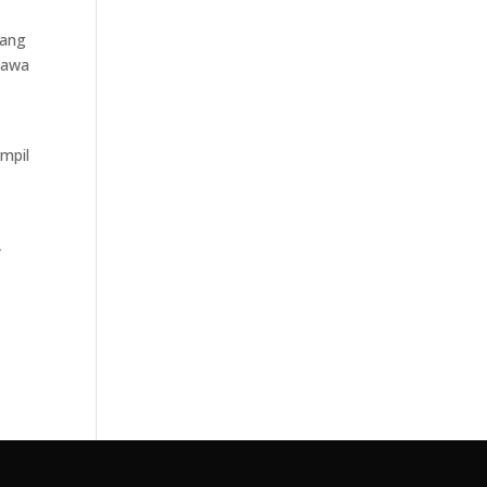
jang
bawa
mpil
,