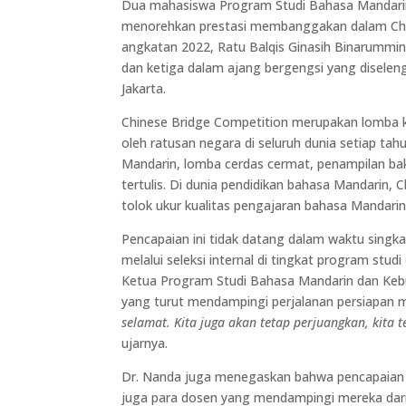
Dua mahasiswa Program Studi Bahasa Mandar
menorehkan prestasi membanggakan dalam Chin
angkatan 2022, Ratu Balqis Ginasih Binarummi
dan ketiga dalam ajang bergengsi yang diselen
Jakarta.
Chinese Bridge Competition merupakan lomba k
oleh ratusan negara di seluruh dunia setiap tah
Mandarin, lomba cerdas cermat, penampilan ba
tertulis. Di dunia pendidikan bahasa Mandarin, 
tolok ukur kualitas pengajaran bahasa Mandarin d
Pencapaian ini tidak datang dalam waktu singka
melalui seleksi internal di tingkat program stud
Ketua Program Studi Bahasa Mandarin dan Kebud
yang turut mendampingi perjalanan persiapan 
selamat. Kita juga akan tetap perjuangkan, kita
ujarnya.
Dr. Nanda juga menegaskan bahwa pencapaian in
juga para dosen yang mendampingi mereka dari 