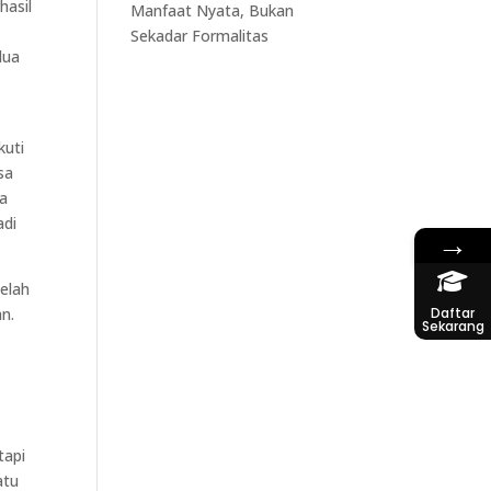
hasil
Manfaat Nyata, Bukan
Sekadar Formalitas
dua
,
kuti
sa
ra
adi
→
telah
Daftar
an.
Sekarang
tapi
atu