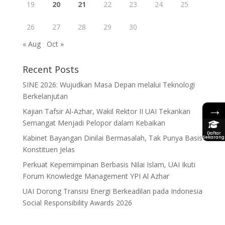
19
20
21
22
23
24
25
26
27
28
29
30
« Aug
Oct »
Recent Posts
SINE 2026: Wujudkan Masa Depan melalui Teknologi
Berkelanjutan
→
Kajian Tafsir Al-Azhar, Wakil Rektor II UAI Tekankan
Semangat Menjadi Pelopor dalam Kebaikan
Daftar
Kabinet Bayangan Dinilai Bermasalah, Tak Punya Basis
Sekarang
Konstituen Jelas
Perkuat Kepemimpinan Berbasis Nilai Islam, UAI Ikuti
Forum Knowledge Management YPI Al Azhar
UAI Dorong Transisi Energi Berkeadilan pada Indonesia
Social Responsibility Awards 2026