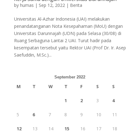
by
humas
|
Sep 12, 2022
|
Berita
Universitas Al-Azhar Indonesia (UAI) melakukan
penandatanganan Nota Kesepahaman (MoU) dengan
Universitas Darunnajah (UDN) pada Selasa (30/08) di
Ruang Serbaguna Lantai 2 UAI. Turut hadir pada
kesempatan tersebut yaitu Rektor UAI (Prof Dr. Ir. Asep
Saefuddin, M.Sc.)...
September 2022
M
T
W
T
F
S
S
1
2
3
4
5
6
7
8
9
10
11
12
13
14
15
16
17
18