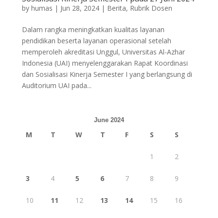
by
humas
|
Jun 28, 2024
|
Berita
,
Rubrik Dosen
Dalam rangka meningkatkan kualitas layanan
pendidikan beserta layanan operasional setelah
memperoleh akreditasi Unggul, Universitas Al-Azhar
Indonesia (UAI) menyelenggarakan Rapat Koordinasi
dan Sosialisasi Kinerja Semester I yang berlangsung di
Auditorium UAI pada...
June 2024
M
T
W
T
F
S
S
1
2
3
4
5
6
7
8
9
10
11
12
13
14
15
16