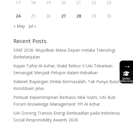
17
18
19
20
21
22
23
24
25
26
27
28
29
30
« May
Jul »
Recent Posts
SINE 2026: Wujudkan Masa Depan melalui Teknologi
Berkelanjutan
→
Kajian Tafsir Al-Azhar, Wakil Rektor II UAI Tekankan
Semangat Menjadi Pelopor dalam Kebaikan
Daftar
Kabinet Bayangan Dinilai Bermasalah, Tak Punya Basis
Sekarang
Konstituen Jelas
Perkuat Kepemimpinan Berbasis Nilai Islam, UAI Ikuti
Forum Knowledge Management YPI Al Azhar
UAI Dorong Transisi Energi Berkeadilan pada Indonesia
Social Responsibility Awards 2026