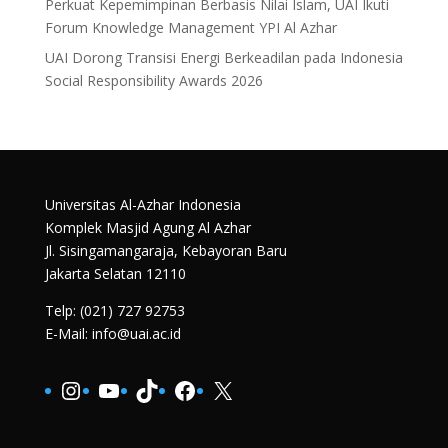
Perkuat Kepemimpinan Berbasis Nilai Islam, UAI Ikuti
Forum Knowledge Management YPI Al Azhar
UAI Dorong Transisi Energi Berkeadilan pada Indonesia
Social Responsibility Awards 2026
Universitas Al-Azhar Indonesia
Komplek Masjid Agung Al Azhar
Jl. Sisingamangaraja, Kebayoran Baru
Jakarta Selatan 12110
Telp: (021) 727 92753
E-Mail: info@uai.ac.id
Instagram
YouTube
TikTok
Facebook
X