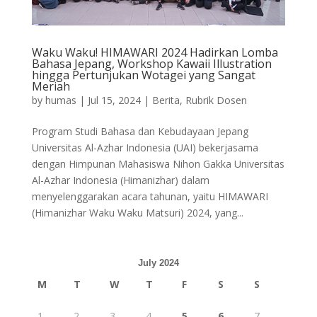
Waku Waku! HIMAWARI 2024 Hadirkan Lomba
Bahasa Jepang, Workshop Kawaii Illustration
hingga Pertunjukan Wotagei yang Sangat
Meriah
by
humas
|
Jul 15, 2024
|
Berita
,
Rubrik Dosen
Program Studi Bahasa dan Kebudayaan Jepang
Universitas Al-Azhar Indonesia (UAI) bekerjasama
dengan Himpunan Mahasiswa Nihon Gakka Universitas
Al-Azhar Indonesia (Himanizhar) dalam
menyelenggarakan acara tahunan, yaitu HIMAWARI
(Himanizhar Waku Waku Matsuri) 2024, yang...
July 2024
M
T
W
T
F
S
S
1
2
3
4
5
6
7