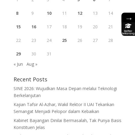
8
9
10
11
12
13
14
→
15
16
17
18
19
20
21
Daftar
Sekarang
22
23
24
25
26
27
28
29
30
31
« Jun
Aug »
Recent Posts
SINE 2026: Wujudkan Masa Depan melalui Teknologi
Berkelanjutan
Kajian Tafsir Al-Azhar, Wakil Rektor II UAI Tekankan
Semangat Menjadi Pelopor dalam Kebaikan
Kabinet Bayangan Dinilai Bermasalah, Tak Punya Basis
Konstituen Jelas