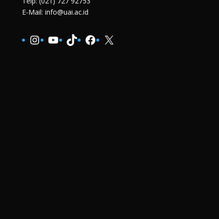
Telp: (021) 727 92753
E-Mail: info@uai.ac.id
Instagram
YouTube
TikTok
Facebook
X