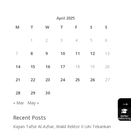
April 2025
M
T
W
T
F
S
S
1
2
3
4
5
6
7
8
9
10
11
12
13
14
15
16
17
18
19
20
21
22
23
24
25
26
27
28
29
30
→
« Mar
May »
Recent Posts
Daftar
Sekarang
Kajian Tafsir Al-Azhar, Wakil Rektor II UAI Tekankan