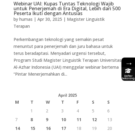
Webinar UAI: Kupas Tuntas Teknologi Wajib
untuk Penerjemah di Era Digital, Lebih dari 500
Peserta Ikuti dengan Antusias
by
humas
|
Apr 30, 2025
|
Magister Linguistik
Terapan
Perkembangan teknologi yang semakin pesat
menuntut para penerjemah dan juru bahasa untuk
terus beradaptasi. Menyadari urgensi tersebut,
→
Program Studi Magister Linguistik Terapan Universitas
Al-Azhar Indonesia (UAI) menggelar webinar bertema
“Pintar Menerjemahkan di...
Daftar
Sekarang
April 2025
M
T
W
T
F
S
S
1
2
3
4
5
6
7
8
9
10
11
12
13
14
15
16
17
18
19
20