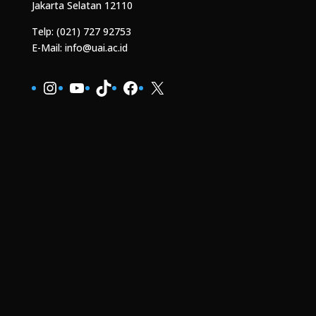
Jakarta Selatan 12110
Telp: (021) 727 92753
E-Mail: info@uai.ac.id
Instagram
YouTube
TikTok
Facebook
X