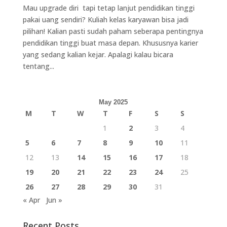
Mau upgrade diri tapi tetap lanjut pendidikan tinggi
pakai uang sendiri? Kuliah kelas karyawan bisa jadi
pilihan! Kalian pasti sudah paham seberapa pentingnya
pendidikan tinggi buat masa depan. Khususnya karier
yang sedang kalian kejar. Apalagi kalau bicara
tentang...
May 2025
M
T
W
T
F
S
S
1
2
3
4
5
6
7
8
9
10
11
12
13
14
15
16
17
18
19
20
21
22
23
24
25
26
27
28
29
30
31
« Apr
Jun »
Recent Posts