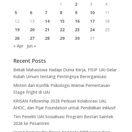
1
2
3
4
5
6
7
8
9
10
11
12
13
14
15
16
17
18
19
20
21
22
23
24
25
26
27
28
29
30
31
« Apr
Jun »
Recent Posts
Bekali Mahasiswa Hadapi Dunia Kerja, FISIP UAI Gelar
Kuliah Umum tentang Pentingnya Berorganisasi
Misteri dan Konflik Psikologis Warnai Pementasan
Stage Fright di UAI
KRISAN Fellowship 2026 Perkuat Kolaborasi UAI,
AHDC, dan Pijar Foundation untuk Pendidikan Inklusif
Tim Peneliti UAI Sosialisasi Program Bestari Saintek
2026 ke Pesantren