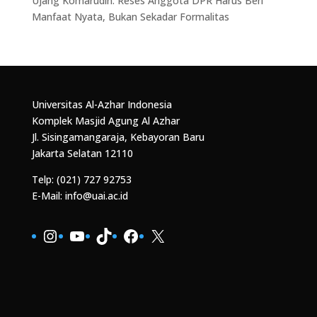
Ujang Komarudin: Reses Anggota DPR Harus Beri
Manfaat Nyata, Bukan Sekadar Formalitas
Universitas Al-Azhar Indonesia
Komplek Masjid Agung Al Azhar
Jl. Sisingamangaraja, Kebayoran Baru
Jakarta Selatan 12110
Telp: (021) 727 92753
E-Mail: info@uai.ac.id
Instagram
YouTube
TikTok
Facebook
X