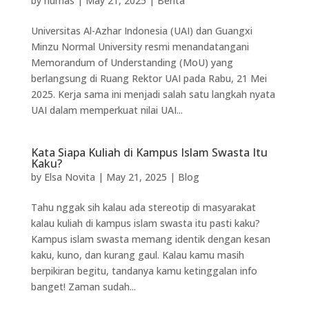
by
humas
|
May 21, 2025
|
Berita
Universitas Al-Azhar Indonesia (UAI) dan Guangxi
Minzu Normal University resmi menandatangani
Memorandum of Understanding (MoU) yang
berlangsung di Ruang Rektor UAI pada Rabu, 21 Mei
2025. Kerja sama ini menjadi salah satu langkah nyata
UAI dalam memperkuat nilai UAI...
Kata Siapa Kuliah di Kampus Islam Swasta Itu
Kaku?
by
Elsa Novita
|
May 21, 2025
|
Blog
Tahu nggak sih kalau ada stereotip di masyarakat
kalau kuliah di kampus islam swasta itu pasti kaku?
Kampus islam swasta memang identik dengan kesan
kaku, kuno, dan kurang gaul. Kalau kamu masih
berpikiran begitu, tandanya kamu ketinggalan info
banget! Zaman sudah...