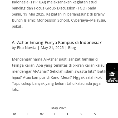
Indonesia (FPP UAI) melaksanakan kegiatan studi
banding dan Focus Group Discussion (FGD) pada
Senin, 19 Mei 2025. Kegiatan ini berlangsung di Brainy
Bunch Islamic Montessori School, Cyberjaya–Malaysia,
pukul...
Al-Azhar Emang Punya Kampus di Indonesia?
by
Elsa Novita
|
May 21, 2025
|
Blog
Mendengar nama Al-Azhar pasti sangat familiar di
→
telinga kalian. Apa yang terlintas di pikiran kalian kalau
mendengar Al-Azhar? Sekolah islam swasta hits? Batik
hijau? Atau kampus di Kairo Mesir? Nggak salah kok!
Daftar
Sekarang
Tapi, cukup banyak yang belum tahu kalau ada juga
loh...
May 2025
M
T
W
T
F
S
S