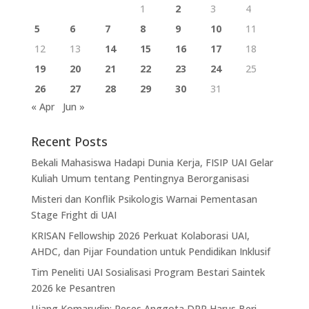
1
2
3
4
5
6
7
8
9
10
11
12
13
14
15
16
17
18
19
20
21
22
23
24
25
26
27
28
29
30
31
« Apr
Jun »
Recent Posts
Bekali Mahasiswa Hadapi Dunia Kerja, FISIP UAI Gelar
Kuliah Umum tentang Pentingnya Berorganisasi
Misteri dan Konflik Psikologis Warnai Pementasan
Stage Fright di UAI
KRISAN Fellowship 2026 Perkuat Kolaborasi UAI,
AHDC, dan Pijar Foundation untuk Pendidikan Inklusif
Tim Peneliti UAI Sosialisasi Program Bestari Saintek
2026 ke Pesantren
Ujang Komarudin: Reses Anggota DPR Harus Beri