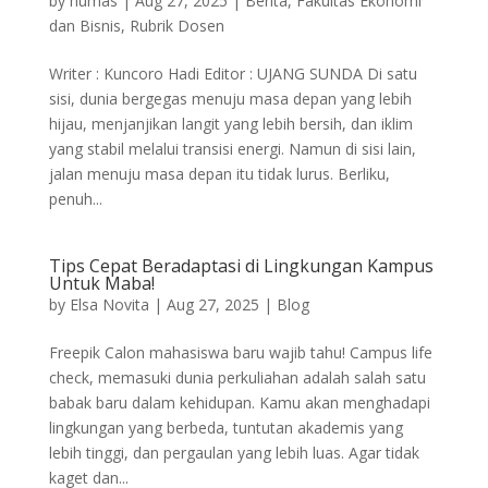
by
humas
|
Aug 27, 2025
|
Berita
,
Fakultas Ekonomi
dan Bisnis
,
Rubrik Dosen
Writer : Kuncoro Hadi Editor : UJANG SUNDA Di satu
sisi, dunia bergegas menuju masa depan yang lebih
hijau, menjanjikan langit yang lebih bersih, dan iklim
yang stabil melalui transisi energi. Namun di sisi lain,
jalan menuju masa depan itu tidak lurus. Berliku,
penuh...
Tips Cepat Beradaptasi di Lingkungan Kampus
Untuk Maba!
by
Elsa Novita
|
Aug 27, 2025
|
Blog
Freepik Calon mahasiswa baru wajib tahu! Campus life
check, memasuki dunia perkuliahan adalah salah satu
babak baru dalam kehidupan. Kamu akan menghadapi
lingkungan yang berbeda, tuntutan akademis yang
lebih tinggi, dan pergaulan yang lebih luas. Agar tidak
kaget dan...