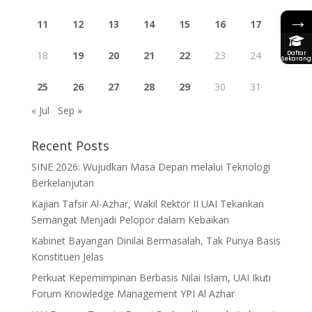
→
11
12
13
14
15
16
17
18
19
20
21
22
23
24
Daftar
Sekarang
25
26
27
28
29
30
31
« Jul
Sep »
Recent Posts
SINE 2026: Wujudkan Masa Depan melalui Teknologi
Berkelanjutan
Kajian Tafsir Al-Azhar, Wakil Rektor II UAI Tekankan
Semangat Menjadi Pelopor dalam Kebaikan
Kabinet Bayangan Dinilai Bermasalah, Tak Punya Basis
Konstituen Jelas
Perkuat Kepemimpinan Berbasis Nilai Islam, UAI Ikuti
Forum Knowledge Management YPI Al Azhar