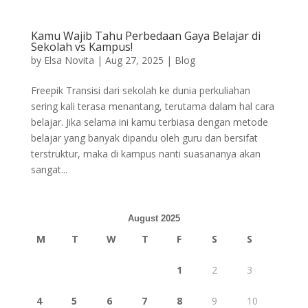
Kamu Wajib Tahu Perbedaan Gaya Belajar di
Sekolah vs Kampus!
by
Elsa Novita
|
Aug 27, 2025
|
Blog
Freepik Transisi dari sekolah ke dunia perkuliahan
sering kali terasa menantang, terutama dalam hal cara
belajar. Jika selama ini kamu terbiasa dengan metode
belajar yang banyak dipandu oleh guru dan bersifat
terstruktur, maka di kampus nanti suasananya akan
sangat...
August 2025
M
T
W
T
F
S
S
1
2
3
4
5
6
7
8
9
10