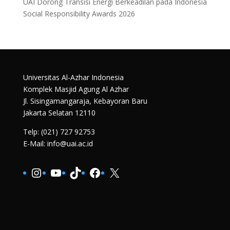
UAI Dorong Transisi Energi Berkeadilan pada Indonesia
Social Responsibility Awards 2026
Universitas Al-Azhar Indonesia
Komplek Masjid Agung Al Azhar
Jl. Sisingamangaraja, Kebayoran Baru
Jakarta Selatan 12110
Telp: (021) 727 92753
E-Mail: info@uai.ac.id
Instagram
YouTube
TikTok
Facebook
X