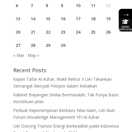
6
7
8
9
10
11
12
→
13
14
15
16
17
18
19
Daftar
Sekarang
20
21
22
23
24
25
26
27
28
29
30
« Mar
May »
Recent Posts
Kajian Tafsir Al-Azhar, Wakil Rektor II UAI Tekankan
Semangat Menjadi Pelopor dalam Kebaikan
Kabinet Bayangan Dinilai Bermasalah, Tak Punya Basis
Konstituen Jelas
Perkuat Kepemimpinan Berbasis Nilai Islam, UAI Ikuti
Forum Knowledge Management YPI Al Azhar
UAI Dorong Transisi Energi Berkeadilan pada Indonesia