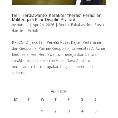
Heri Herdiawanto: Karakter “Keras” Peradilan
Militer, jadi Pilar Disiplin Prajurit
by
humas
|
Apr 24, 2026
|
Berita
,
Fakultas Ilmu Sosial
dan Ilmu Politik
RRI.CO.ID, Jakarta – Peneliti Pusat Kajian Pertahanan
dan Geopolitik (Pushan Geopolitik) Universitas Al Azhar
Indonesia, Heri Herdiawanto, menegaskan bahwa
karakter tegas bahkan terkesan “keras” dalam
peradilan militer merupakan bagian inheren dari
sistem...
April 2026
M
T
W
T
F
S
S
1
2
3
4
5