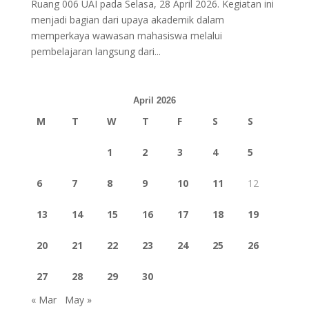
Ruang 006 UAI pada Selasa, 28 April 2026. Kegiatan ini
menjadi bagian dari upaya akademik dalam
memperkaya wawasan mahasiswa melalui
pembelajaran langsung dari...
April 2026
M
T
W
T
F
S
S
1
2
3
4
5
6
7
8
9
10
11
12
13
14
15
16
17
18
19
20
21
22
23
24
25
26
27
28
29
30
« Mar
May »