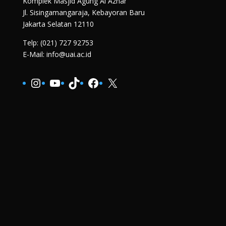
Komplek Masjid Agung Al Azhar
Jl. Sisingamangaraja, Kebayoran Baru
Jakarta Selatan 12110
Telp: (021) 727 92753
E-Mail: info@uai.ac.id
Instagram
YouTube
TikTok
Facebook
X