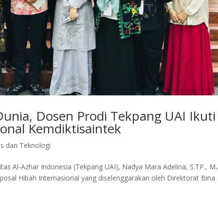
Dunia, Dosen Prodi Tekpang UAI Ikuti
onal Kemdiktisaintek
ns dan Teknologi
as Al-Azhar Indonesia (Tekpang UAI), Nadya Mara Adelina, S.TP., M.
posal Hibah Internasional yang diselenggarakan oleh Direktorat Bina