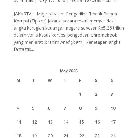
by
humas
|
May 17, 2026
|
Berita
,
Fakultas Hukum
JAKARTA – Majelis Hakim Pengadilan Tindak Pidana
Korupsi (Tipikor) Jakarta secara resmi memvalidasi
angka kerugian keuangan negara sebesar Rp5,26 triliun
dalam vonis kasus korupsi pengadaan Chromebook
yang menjerat Ibrahim Arief (Ibam). Penetapan angka
fantastis...
May 2026
M
T
W
T
F
S
S
1
2
3
4
5
6
7
8
9
10
11
12
13
14
15
16
17
18
19
20
21
22
23
24