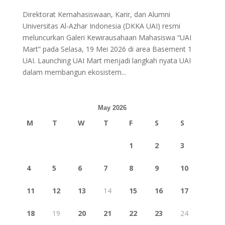
Direktorat Kemahasiswaan, Karir, dan Alumni
Universitas Al-Azhar Indonesia (DKKA UAI) resmi
meluncurkan Galeri Kewirausahaan Mahasiswa “UAI
Mart” pada Selasa, 19 Mei 2026 di area Basement 1
UAI. Launching UAI Mart menjadi langkah nyata UAI
dalam membangun ekosistem...
May 2026
M
T
W
T
F
S
S
1
2
3
4
5
6
7
8
9
10
11
12
13
14
15
16
17
18
19
20
21
22
23
24