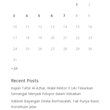
1
2
3
4
5
6
7
8
9
10
11
12
13
14
15
16
17
18
19
20
21
22
23
24
25
26
27
28
29
30
31
« Jul
Recent Posts
Kajian Tafsir Al-Azhar, Wakil Rektor II UAI Tekankan
Semangat Menjadi Pelopor dalam Kebaikan
Kabinet Bayangan Dinilai Bermasalah, Tak Punya Basis
Konstituen Jelas