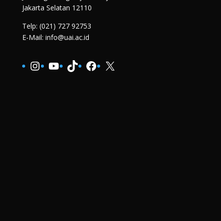
Jakarta Selatan 12110
Telp: (021) 727 92753
E-Mail: info@uai.ac.id
Instagram
YouTube
TikTok
Facebook
X