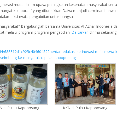
generasi muda dalam upaya peningkatan kesehatan masyarakat sert
emangat kolaboratif yang ditunjukkan Daiva menjadi cerminan bahwa
i dalam aksi nyata pengabdian untuk bangsa.
masyarakat? Bergabunglah bersama Universitas Al-Azhar Indonesia d
kat melalui program-program pengabdian!
Daftarkan
dirimu sekarang
44/688312d1c925c404604599ae/dari-edukasi-ke-inovasi-mahasiswa-k
an-seimbang-ke-masyarakat-pulau-kapoposang
N di Pulau Kapoposang
KKN di Pulau Kapoposang