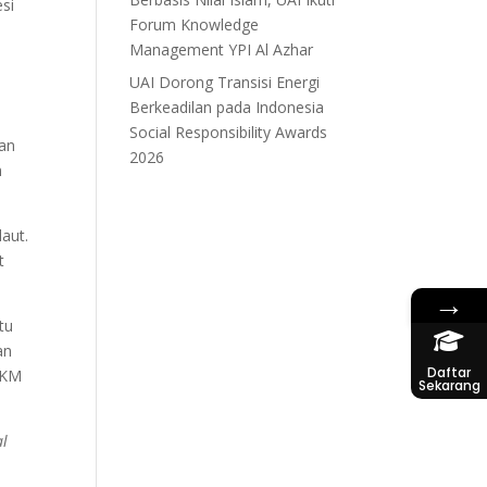
si
Forum Knowledge
Management YPI Al Azhar
UAI Dorong Transisi Energi
Berkeadilan pada Indonesia
Social Responsibility Awards
an
2026
h
aut.
t
→
tu
an
Daftar
MKM
Sekarang
al