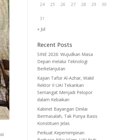
24
25
26
27
28
29
30
31
« Jul
Recent Posts
SINE 2026: Wujudkan Masa
Depan melalui Teknologi
Berkelanjutan
Kajian Tafsir Al-Azhar, Wakil
Rektor II UAI Tekankan
Semangat Menjadi Pelopor
dalam Kebaikan
Kabinet Bayangan Dinilai
Bermasalah, Tak Punya Basis
Konstituen Jelas
Perkuat Kepemimpinan
si
Berbasis Nilai Islam, UAI Ikuti