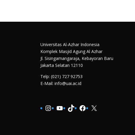
Universitas Al-Azhar Indonesia
Komplek Masjid Agung Al Azhar
Jl. Sisingamangaraja, Kebayoran Baru
Jakarta Selatan 12110
Telp: (021) 727 92753
E-Mail: info@uai.ac.id
Instagram
YouTube
TikTok
Facebook
X