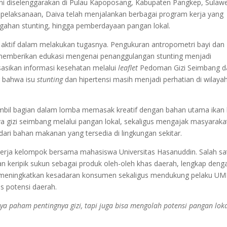
ni diselenggarakan di Pulau Kapoposang, Kabupaten Pangkep, Sulawe
an pelaksanaan, Daiva telah menjalankan berbagai program kerja yang
gahan stunting, hingga pemberdayaan pangan lokal.
a aktif dalam melakukan tugasnya. Pengukuran antropometri bayi dan
memberikan edukasi mengenai penanggulangan stunting menjadi
isasikan informasi kesehatan melalui
leaflet
Pedoman Gizi Seimbang d
g bahwa isu
stunting
dan hipertensi masih menjadi perhatian di wilaya
ambil bagian dalam lomba memasak kreatif dengan bahan utama ikan l
nya gizi seimbang melalui pangan lokal, sekaligus mengajak masyaraka
zi dari bahan makanan yang tersedia di lingkungan sekitar.
kerja kelompok bersama mahasiswa Universitas Hasanuddin. Salah sa
n keripik sukun sebagai produk oleh-oleh khas daerah, lengkap deng
ntuk meningkatkan kesadaran konsumen sekaligus mendukung pelaku U
s potensi daerah.
nya paham pentingnya gizi, tapi juga bisa mengolah potensi pangan lok