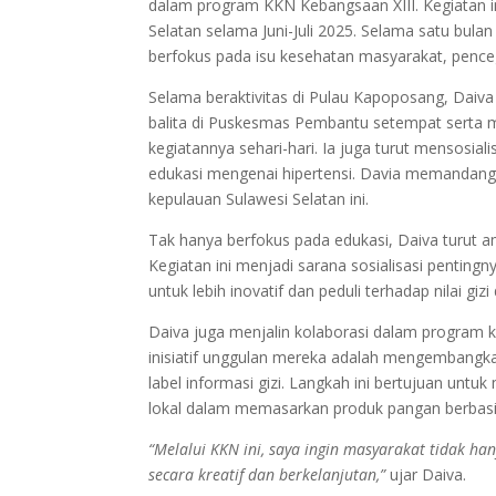
dalam program KKN Kebangsaan XIII. Kegiatan i
Selatan selama Juni-Juli 2025. Selama satu bul
berfokus pada isu kesehatan masyarakat, pence
Selama beraktivitas di Pulau Kapoposang, Daiv
balita di Puskesmas Pembantu setempat serta 
kegiatannya sehari-hari. Ia juga turut mensosial
edukasi mengenai hipertensi. Davia memandan
kepulauan Sulawesi Selatan ini.
Tak hanya berfokus pada edukasi, Daiva turut 
Kegiatan ini menjadi sarana sosialisasi penting
untuk lebih inovatif dan peduli terhadap nilai gi
Daiva juga menjalin kolaborasi dalam program 
inisiatif unggulan mereka adalah mengembangka
label informasi gizi. Langkah ini bertujuan u
lokal dalam memasarkan produk pangan berbasi
“Melalui KKN ini, saya ingin masyarakat tidak ha
secara kreatif dan berkelanjutan,”
ujar Daiva.