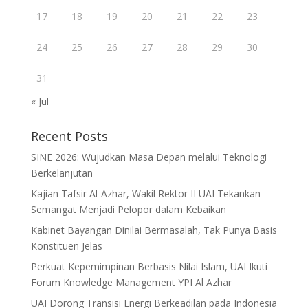
17
18
19
20
21
22
23
24
25
26
27
28
29
30
31
« Jul
Recent Posts
SINE 2026: Wujudkan Masa Depan melalui Teknologi
Berkelanjutan
Kajian Tafsir Al-Azhar, Wakil Rektor II UAI Tekankan
Semangat Menjadi Pelopor dalam Kebaikan
Kabinet Bayangan Dinilai Bermasalah, Tak Punya Basis
Konstituen Jelas
Perkuat Kepemimpinan Berbasis Nilai Islam, UAI Ikuti
Forum Knowledge Management YPI Al Azhar
UAI Dorong Transisi Energi Berkeadilan pada Indonesia