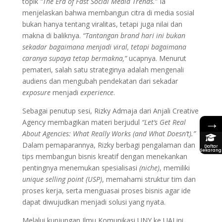
topik
“The Era of Fast Social Media Trends.
” Ia
menjelaskan bahwa membangun citra di media sosial
bukan hanya tentang viralitas, tetapi juga nilai dan
makna di baliknya.
“Tantangan brand hari ini bukan
sekadar bagaimana menjadi viral, tetapi bagaimana
caranya supaya tetap bermakna,”
ucapnya. Menurut
pemateri, salah satu strateginya adalah mengenali
audiens dan mengubah pendekatan dari sekadar
exposure
menjadi
experience
.
Sebagai penutup sesi, Rizky Admaja dari Anjali Creative
→
Agency membagikan materi berjudul
“Let’s Get Real
About Agencies: What Really Works (and What Doesn’t).”
Dalam pemaparannya, Rizky berbagi pengalaman dan
Daftar
Sekarang
tips membangun bisnis kreatif dengan menekankan
pentingnya menemukan spesialisasi
(niche)
, memiliki
unique selling point (USP)
, memahami struktur tim dan
proses kerja, serta menguasai proses bisnis agar ide
dapat diwujudkan menjadi solusi yang nyata.
Melalui kunjungan Ilmu Komunikasi UNY ke UAI ini