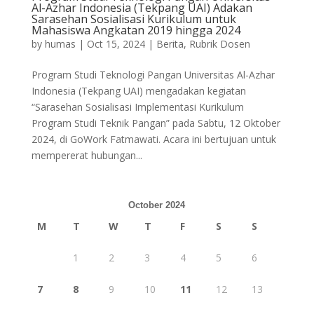
Al-Azhar Indonesia (Tekpang UAI) Adakan
Sarasehan Sosialisasi Kurikulum untuk
Mahasiswa Angkatan 2019 hingga 2024
by
humas
|
Oct 15, 2024
|
Berita
,
Rubrik Dosen
Program Studi Teknologi Pangan Universitas Al-Azhar
Indonesia (Tekpang UAI) mengadakan kegiatan
“Sarasehan Sosialisasi Implementasi Kurikulum
Program Studi Teknik Pangan” pada Sabtu, 12 Oktober
2024, di GoWork Fatmawati. Acara ini bertujuan untuk
mempererat hubungan...
October 2024
M
T
W
T
F
S
S
1
2
3
4
5
6
7
8
9
10
11
12
13