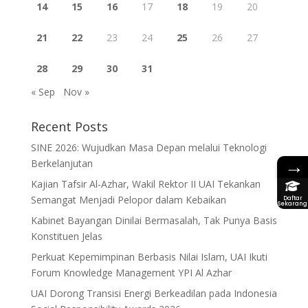
14
15
16
17
18
19
20
21
22
23
24
25
26
27
28
29
30
31
« Sep
Nov »
Recent Posts
SINE 2026: Wujudkan Masa Depan melalui Teknologi
→
Berkelanjutan
Kajian Tafsir Al-Azhar, Wakil Rektor II UAI Tekankan
Semangat Menjadi Pelopor dalam Kebaikan
Daftar
Sekarang
Kabinet Bayangan Dinilai Bermasalah, Tak Punya Basis
Konstituen Jelas
Perkuat Kepemimpinan Berbasis Nilai Islam, UAI Ikuti
Forum Knowledge Management YPI Al Azhar
UAI Dorong Transisi Energi Berkeadilan pada Indonesia