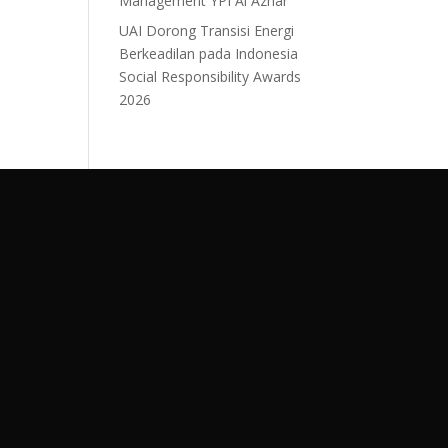
Management YPI Al Azhar
UAI Dorong Transisi Energi
Berkeadilan pada Indonesia
Social Responsibility Awards
2026