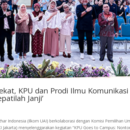
ekat, KPU dan Prodi Ilmu Komunikasi
patilah Janji’
Azhar Indonesia (Ilkom UAI) berkolaborasi dengan Komisi Pemilihan 
DKI Jakarta) menyelenggarakan kegiatan “KPU Goes to Campus: Nonto