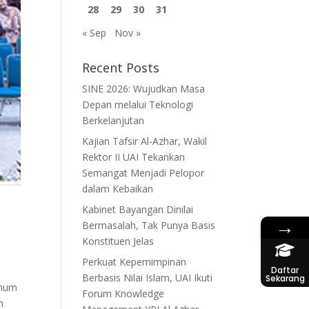
28
29
30
31
« Sep
Nov »
Recent Posts
SINE 2026: Wujudkan Masa
Depan melalui Teknologi
Berkelanjutan
Kajian Tafsir Al-Azhar, Wakil
Rektor II UAI Tekankan
Semangat Menjadi Pelopor
dalam Kebaikan
Kabinet Bayangan Dinilai
→
Bermasalah, Tak Punya Basis
Konstituen Jelas
Perkuat Kepemimpinan
Daftar
Berbasis Nilai Islam, UAI Ikuti
Sekarang
Umum
Forum Knowledge
n