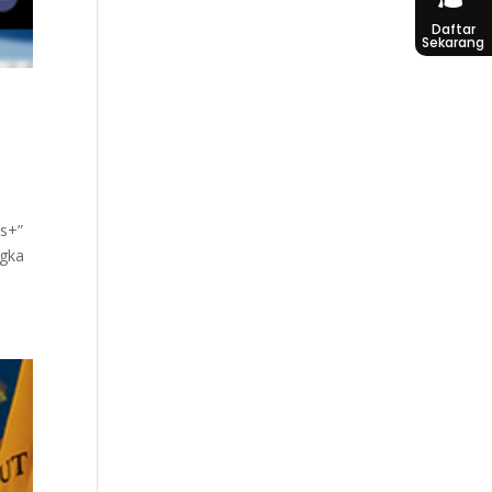
Daftar
Sekarang
us+”
ngka