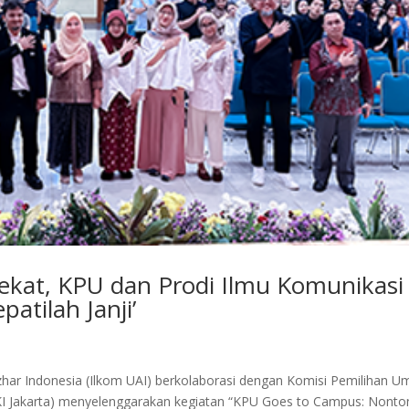
ekat, KPU dan Prodi Ilmu Komunikasi
patilah Janji’
Azhar Indonesia (Ilkom UAI) berkolaborasi dengan Komisi Pemilihan 
DKI Jakarta) menyelenggarakan kegiatan “KPU Goes to Campus: Nonto