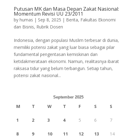
Putusan MK dan Masa Depan Zakat Nasional:
Momentum Revisi UU 23/2011
by
humas
|
Sep 8, 2025
|
Berita
,
Fakultas Ekonomi
dan Bisnis
,
Rubrik Dosen
Indonesia, dengan populasi Muslim terbesar di dunia,
memiliki potensi zakat yang luar biasa sebagai pilar
fundamental pengentasan kemiskinan dan
ketidakmerataan ekonomi. Namun, realitasnya ibarat
raksasa tidur yang belum terbangun. Setiap tahun,
potensi zakat nasional...
September 2025
M
T
W
T
F
S
S
1
2
3
4
5
6
7
8
9
10
11
12
13
14