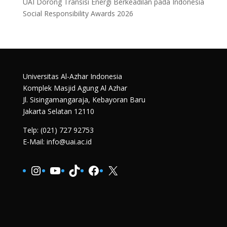
UAI Dorong Transisi Energi Berkeadilan pada Indonesia
Social Responsibility Awards 2026
Universitas Al-Azhar Indonesia
Komplek Masjid Agung Al Azhar
Jl. Sisingamangaraja, Kebayoran Baru
Jakarta Selatan 12110
Telp: (021) 727 92753
E-Mail: info@uai.ac.id
Instagram
YouTube
TikTok
Facebook
X