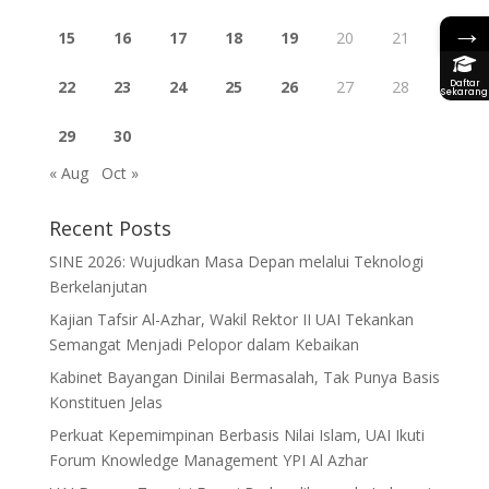
→
15
16
17
18
19
20
21
22
23
24
25
26
27
28
Daftar
Sekarang
29
30
« Aug
Oct »
Recent Posts
SINE 2026: Wujudkan Masa Depan melalui Teknologi
Berkelanjutan
Kajian Tafsir Al-Azhar, Wakil Rektor II UAI Tekankan
Semangat Menjadi Pelopor dalam Kebaikan
Kabinet Bayangan Dinilai Bermasalah, Tak Punya Basis
Konstituen Jelas
Perkuat Kepemimpinan Berbasis Nilai Islam, UAI Ikuti
Forum Knowledge Management YPI Al Azhar