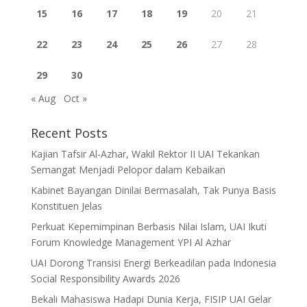
15
16
17
18
19
20
21
22
23
24
25
26
27
28
29
30
« Aug
Oct »
Recent Posts
Kajian Tafsir Al-Azhar, Wakil Rektor II UAI Tekankan
Semangat Menjadi Pelopor dalam Kebaikan
Kabinet Bayangan Dinilai Bermasalah, Tak Punya Basis
Konstituen Jelas
Perkuat Kepemimpinan Berbasis Nilai Islam, UAI Ikuti
Forum Knowledge Management YPI Al Azhar
UAI Dorong Transisi Energi Berkeadilan pada Indonesia
Social Responsibility Awards 2026
Bekali Mahasiswa Hadapi Dunia Kerja, FISIP UAI Gelar