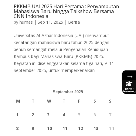
PKKMB UAI 2025 Hari Pertama : Penyambutan
Mahasiswa Baru hingga Talkshow Bersama
CNN Indonesia
by
humas
|
Sep 11, 2025
|
Berita
Universitas Al-Azhar Indonesia (UAI) menyambut
kedatangan mahasiswa baru tahun 2025 dengan
penuh semangat melalui Pengenalan Kehidupan
Kampus bagi Mahasiswa Baru (PKKMB) 2025.
Kegiatan ini diselenggarakan selama tiga hari, 9–11
September 2025, untuk memperkenalkan...
→
Daftar
September 2025
Sekarang
M
T
W
T
F
S
S
1
2
3
4
5
6
7
8
9
10
11
12
13
14