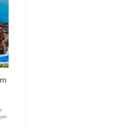
am
l
jian