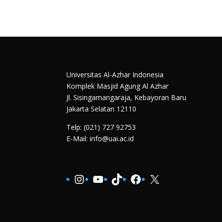
Universitas Al-Azhar Indonesia
Komplek Masjid Agung Al Azhar
Jl. Sisingamangaraja, Kebayoran Baru
Jakarta Selatan 12110
Telp: (021) 727 92753
E-Mail: info@uai.ac.id
Instagram
YouTube
TikTok
Facebook
X