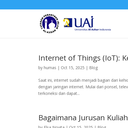
Internet of Things (IoT):
by
humas
|
Oct 15, 2025
|
Blog
Saat ini, internet sudah menjadi bagian dari kehi
dengan jaringan internet. Mulai dari ponsel, tel
terkoneksi dan dapat...
Bagaimana Jurusan Kulia
by
Elsa Novita
|
Oct 15, 2025
|
Blog