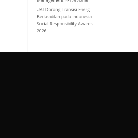
Management YPI Al Azhar
UAI Dorong Transisi Energi
Berkeadilan pada Indonesia
Social Responsibility Awards
2026