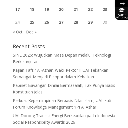
→
17
18
19
20
21
22
23
Daftar
Sekarang
24
25
26
27
28
29
30
« Oct
Dec »
Recent Posts
SINE 2026: Wujudkan Masa Depan melalui Teknologi
Berkelanjutan
Kajian Tafsir Al-Azhar, Wakil Rektor II UAI Tekankan
Semangat Menjadi Pelopor dalam Kebaikan
Kabinet Bayangan Dinilai Bermasalah, Tak Punya Basis
Konstituen Jelas
Perkuat Kepemimpinan Berbasis Nilai Islam, UAI Ikuti
Forum Knowledge Management YPI Al Azhar
UAI Dorong Transisi Energi Berkeadilan pada Indonesia
Social Responsibility Awards 2026