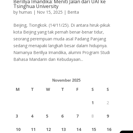
Berillya Imandika: Meniti Jalan dari UAI ke
Tsinghua University
by
humas
|
Nov 15, 2025
|
Berita
Beijing, Tiongkok. (14/11/25). Di antara hiruk-pikuk
kota Beijing yang tak pernah benar-benar tidur,
seorang perempuan muda asal Padang Panjang
sedang menapaki langkah besar dalam hidupnya.
Namanya Berillya Imandika, alumni Program Studi
Bahasa Mandarin dan Kebudayaan...
November 2025
M
T
W
T
F
S
S
1
2
3
4
5
6
7
8
9
10
11
12
13
14
15
16