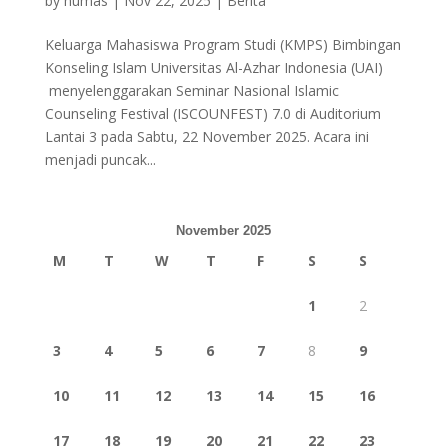
by
humas
|
Nov 22, 2025
|
Berita
Keluarga Mahasiswa Program Studi (KMPS) Bimbingan
Konseling Islam Universitas Al-Azhar Indonesia (UAI)
menyelenggarakan Seminar Nasional Islamic
Counseling Festival (ISCOUNFEST) 7.0 di Auditorium
Lantai 3 pada Sabtu, 22 November 2025. Acara ini
menjadi puncak...
November 2025
M
T
W
T
F
S
S
1
2
3
4
5
6
7
8
9
10
11
12
13
14
15
16
17
18
19
20
21
22
23